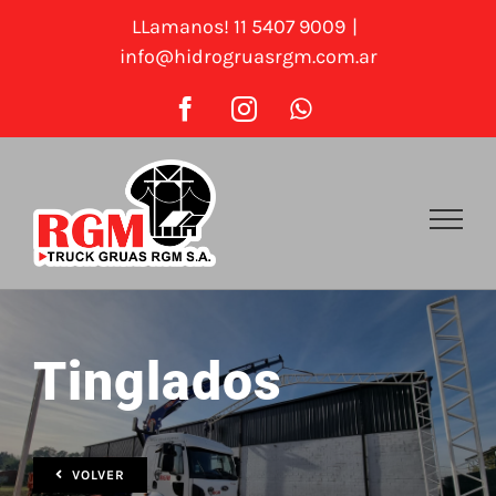
Saltar
LLamanos! 11 5407 9009
|
al
info@hidrogruasrgm.com.ar
contenido
Facebook
Instagram
WhatsApp
Tinglados
VOLVER