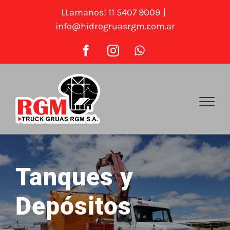
Saltar
LLamanos! 11 5407 9009
|
al
info@hidrogruasrgm.com.ar
contenido
Facebook
Instagram
WhatsApp
Tanques y
Depósitos