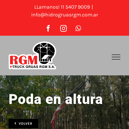
Saltar
LLamanos! 11 5407 9009
|
al
info@hidrogruasrgm.com.ar
contenido
Facebook
Instagram
WhatsApp
Poda en altura
VOLVER